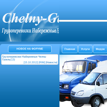
НОВОЕ НА ФОРУМЕ
Главная
Услуги
Форум
Грузоперевозки Набережные Челны
Газель
(13)
[15.10.2012] [RIM] [
Новости
]