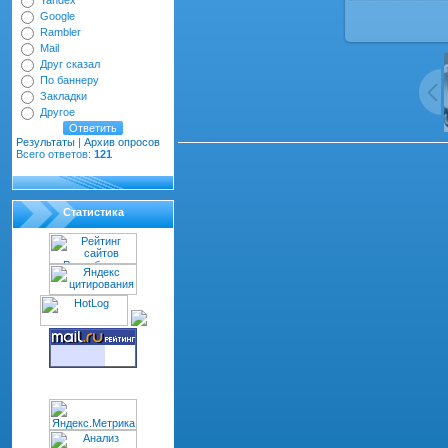
Yandex
Google
Rambler
Mail
Друг сказал
По баннеру
Закладки
Другое
Результаты
|
Архив опросов
Всего ответов:
121
Всего комментариев
:
0
dth="100%" cellspacing="1" cellpadding="2" class="co
Статистика