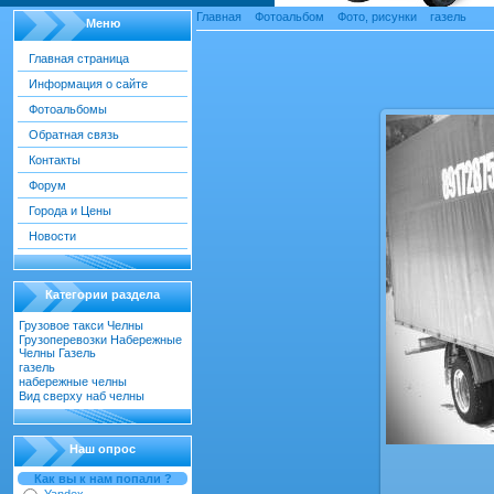
Главная
»
Фотоальбом
»
Фото, рисунки
»
газель
» Фо
Меню
Главная страница
Информация о сайте
Фотография газель
Фотоальбомы
Обратная связь
Контакты
Форум
Города и Цены
Новости
Категории раздела
Грузовое такси Челны
[22]
Грузоперевозки Набережные
Челны Газель
[55]
газель
[18]
набережные челны
[52]
Вид сверху наб челны
[30]
Наш опрос
Как вы к нам попали ?