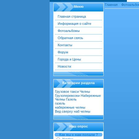
Главная
»
Фотоальбо
Меню
Главная страница
Информация о сайте
Фотография газель
Фотоальбомы
Обратная связь
Контакты
Форум
Города и Цены
Новости
Категории раздела
Грузовое такси Челны
[22]
Грузоперевозки Набережные
Челны Газель
[55]
газель
[18]
набережные челны
[52]
Вид сверху наб челны
[30]
Наш опрос
Как вы к нам попали ?