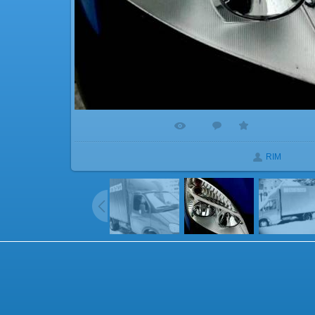
785
0
0.0
В реальном размере
510x620
/ 66.5Kb
Добавлено
15.01.2013
RIM
:
0
g="1" cellpadding="2" class="commTable">