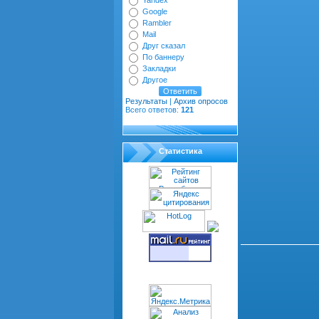
Yandex
Google
Rambler
Mail
Друг сказал
По баннеру
Закладки
Другое
Результаты
|
Архив опросов
Всего ответов:
121
Статистика
Всего комментариев
dth="100%" cellspacin