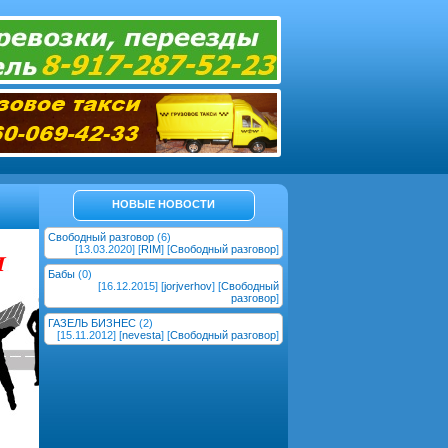
НОВЫЕ НОВОСТИ
Свободный разговор
(6)
[13.03.2020] [
RIM
] [
Свободный разговор
]
Бабы
(0)
[16.12.2015] [
jorjverhov
] [
Свободный
разговор
]
ГАЗЕЛЬ БИЗНЕС
(2)
[15.11.2012] [
nevesta
] [
Свободный разговор
]