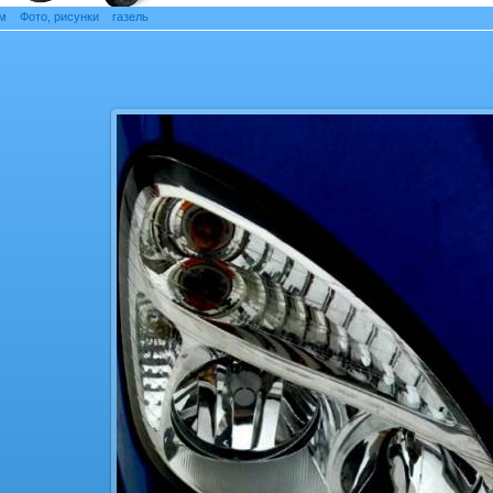
м
»
Фото, рисунки
»
газель
» Фотография газель
Фотография газель