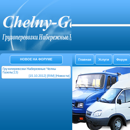
НОВОЕ НА ФОРУМЕ
Главная
Услуги
Форум
Грузоперевозки Набережные Челны
Газель
(13)
[15.10.2012] [RIM] [
Новости
]