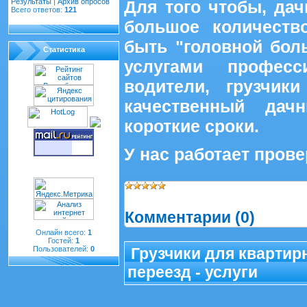
Результаты
|
Архив опросов
Для того чтобы, да
Всего ответов:
121
большое количеств
быть "головной бол
Статистика
услугами професс
водители, грузчик
качественный дач
короткие сроки.
У нас работает про
Просмотров:
704
|
Доба
Комментарии (0)
Онлайн всего:
1
Гостей:
1
Пользователей:
0
Грузчики для квартир
переезд - услуги