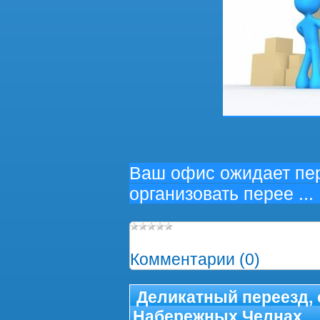
Ваш офис ожидает пер
организовать перее
...
Просмотров:
710
|
Добав
Комментарии (0)
Деликатный переезд, 
Набережных Челнах