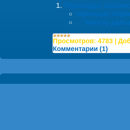
Переезды, органи
офисные пере
...
Читать даль
Просмотров:
4783
|
Доб
Комментарии (1)