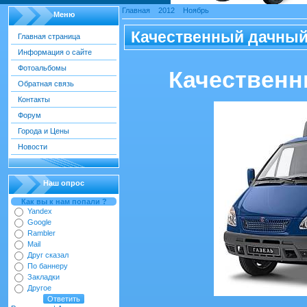
Главная
»
2012
»
Ноябрь
»
08
Меню
Качественный дачный
Главная страница
Информация о сайте
Фотоальбомы
Качественн
Обратная связь
Контакты
Форум
Города и Цены
Новости
Наш опрос
Как вы к нам попали ?
Yandex
Google
Rambler
Mail
Друг сказал
По баннеру
Закладки
Другое