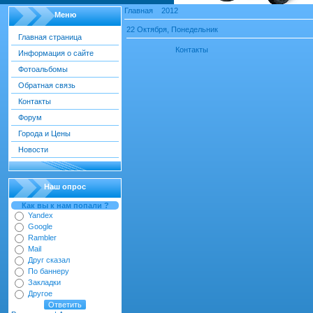
Главная
»
2012
»
Октябрь
Меню
22 Октября, Понедельник
Главная страница
18:16
Контакты
(43)
Информация о сайте
Фотоальбомы
Обратная связь
Контакты
Форум
Города и Цены
Новости
Наш опрос
Как вы к нам попали ?
Yandex
Google
Rambler
Mail
Друг сказал
По баннеру
Закладки
Другое