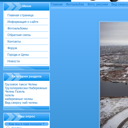
Главная
»
Фотоальбом
»
Фото, рисунки
»
Вид сверху
Меню
Главная страница
Информация о сайте
Фотоальбомы
Обратная связь
Контакты
Форум
Города и Цены
Новости
Категории раздела
Грузовое такси Челны
[22]
Грузоперевозки Набережные
Челны Газель
[55]
газель
[18]
набережные челны
[52]
Вид сверху наб челны
[30]
Наш опрос
Как вы к нам попали ?