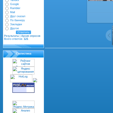
Yandex
Google
Rambler
Mail
Друг сказал
По баннеру
Закладки
Другое
Результаты
|
Архив опросов
Всего ответов:
121
Всего комментариев
:
0
Статистика
dth="100%" cellspacing="1" cellpadding="2" class="co