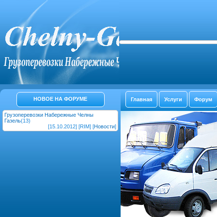
НОВОЕ НА ФОРУМЕ
Главная
Услуги
Форум
Грузоперевозки Набережные Челны
Газель
(13)
[15.10.2012] [RIM] [
Новости
]