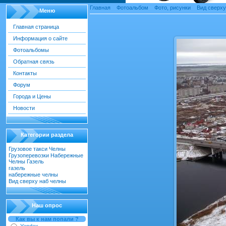
Главная
»
Фотоальбом
»
Фото, рисунки
»
Вид сверху
Меню
Главная страница
Информация о сайте
Фотоальбомы
Обратная связь
Контакты
Форум
Города и Цены
Новости
Категории раздела
Грузовое такси Челны
[22]
Грузоперевозки Набережные
Челны Газель
[55]
газель
[18]
набережные челны
[52]
Вид сверху наб челны
[30]
Наш опрос
Как вы к нам попали ?