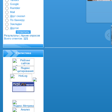
Yandex
Google
Rambler
Mail
Друг сказал
По баннеру
Закладки
Другое
Результаты
|
Архив опросов
Всего ответов:
121
Всего комментариев
:
0
Статистика
dth="100%" cellspacing="1" cellpadding="2" class="co