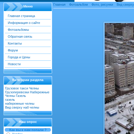
Главная
»
Фотоальбом
»
Фото, рисунки
»
Вид сверху
Меню
Главная страница
Информация о сайте
Фотоальбомы
Обратная связь
Контакты
Форум
Города и Цены
Новости
Категории раздела
Грузовое такси Челны
[22]
Грузоперевозки Набережные
Челны Газель
[55]
газель
[18]
набережные челны
[52]
Вид сверху наб челны
[30]
Наш опрос
Как вы к нам попали ?