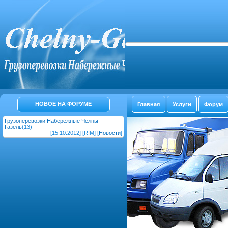
НОВОЕ НА ФОРУМЕ
Главная
Услуги
Форум
Грузоперевозки Набережные Челны
Газель
(13)
[15.10.2012] [RIM] [
Новости
]