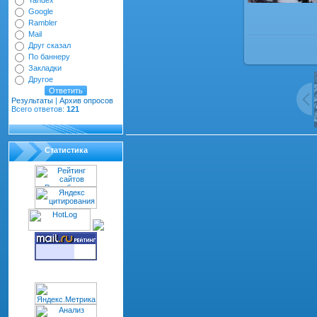
Yandex
Google
Rambler
Mail
Друг сказал
По баннеру
Закладки
Другое
Результаты
|
Архив опросов
Всего ответов:
121
Всего комментариев
:
0
Статистика
dth="100%" cellspacing="1" cellpadding="2" class="co