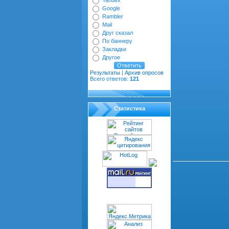
Yandex
Google
Rambler
Mail
Друг сказал
По баннеру
Закладки
Другое
Результаты
|
Архив опросов
Всего ответов:
121
Статистика
Всего комментариев
dth="100%" cellspacin