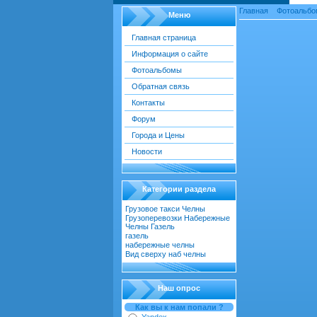
Главная
»
Фотоальбо
Меню
Главная страница
Информация о сайте
Фотоальбомы
Обратная связь
Контакты
Форум
Города и Цены
Новости
Категории раздела
Грузовое такси Челны
[22]
Грузоперевозки Набережные
Челны Газель
[55]
газель
[18]
набережные челны
[52]
Вид сверху наб челны
[30]
Наш опрос
Как вы к нам попали ?