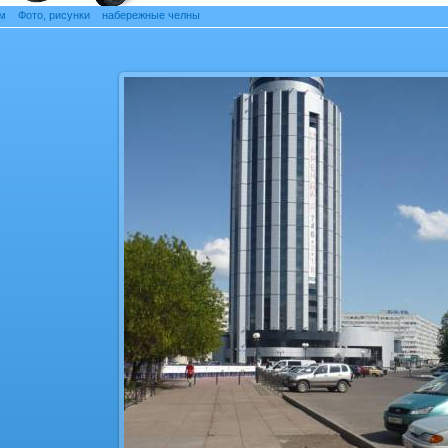
м
»
Фото, рисунки
»
набережные челны
» Фотография 8
Фотография 8