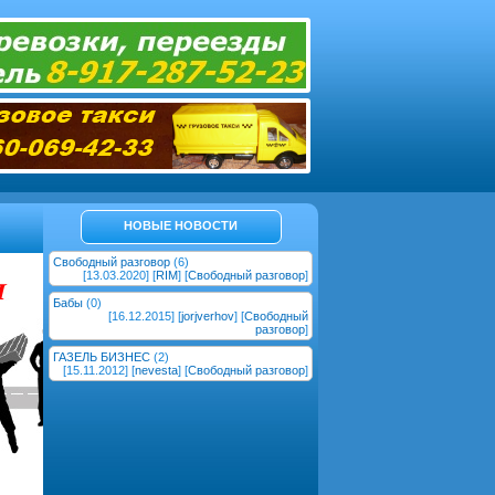
НОВЫЕ НОВОСТИ
Свободный разговор
(6)
[13.03.2020] [
RIM
] [
Свободный разговор
]
Бабы
(0)
[16.12.2015] [
jorjverhov
] [
Свободный
разговор
]
ГАЗЕЛЬ БИЗНЕС
(2)
[15.11.2012] [
nevesta
] [
Свободный разговор
]