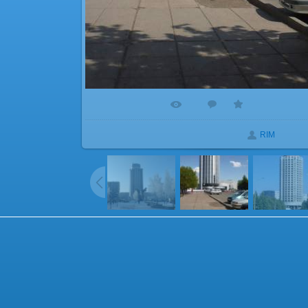
472
0
0.0
В реальном размере
768x1024
/ 151.8Kb
Добавлено
23.12.2012
RIM
:
0
g="1" cellpadding="2" class="commTable">