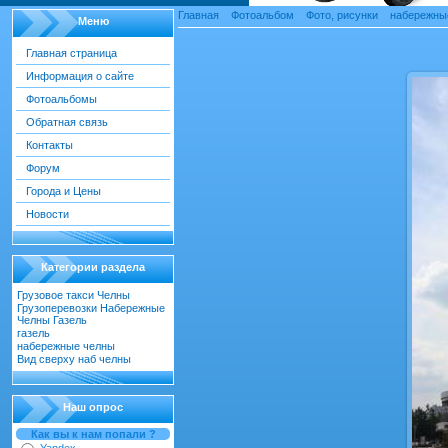
Главная
»
Фотоальбом
»
Фото, рисунки
»
набережны
Меню
Главная страница
Информация о сайте
Фотоальбомы
Обратная связь
Контакты
Форум
Города и Цены
Новости
Категории раздела
Грузовое такси Челны
[22]
Грузоперевозки Набережные
Челны Газель
[55]
газель
[18]
набережные челны
[52]
Вид сверху наб челны
[30]
Наш опрос
Как вы к нам попали ?