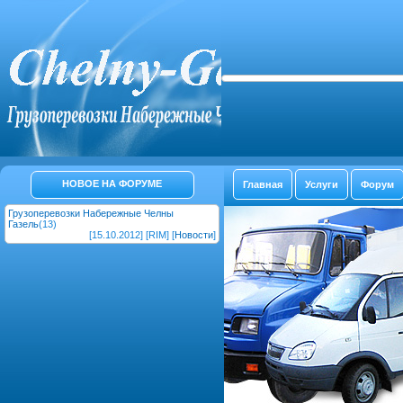
НОВОЕ НА ФОРУМЕ
Главная
Услуги
Форум
Грузоперевозки Набережные Челны
Газель
(13)
[15.10.2012] [RIM] [
Новости
]