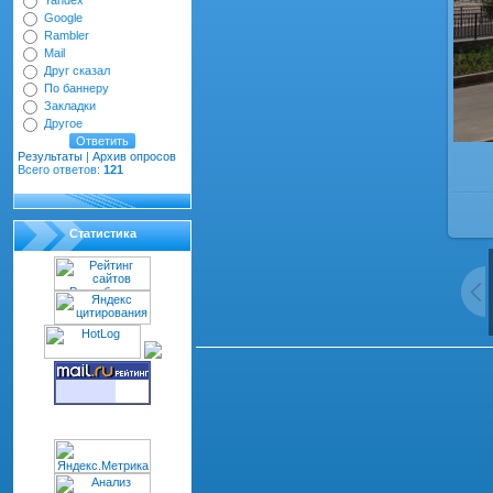
Yandex
Google
Rambler
Mail
Друг сказал
По баннеру
Закладки
Другое
Результаты
|
Архив опросов
Всего ответов:
121
Статистика
Всего комментариев
:
0
dth="100%" cellspacing="1" cellpadding="2" class="co