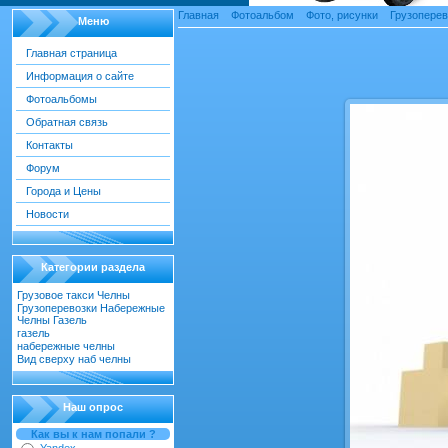
Главная
»
Фотоальбом
»
Фото, рисунки
»
Грузопере
Меню
Главная страница
Информация о сайте
переезды
Фотоальбомы
Обратная связь
Контакты
Форум
Города и Цены
Новости
Категории раздела
Грузовое такси Челны
[22]
Грузоперевозки Набережные
Челны Газель
[55]
газель
[18]
набережные челны
[52]
Вид сверху наб челны
[30]
Наш опрос
Как вы к нам попали ?