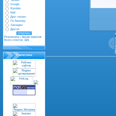
Yandex
Google
Rambler
Mail
Друг сказал
По баннеру
Закладки
Другое
Результаты
|
Архив опросов
Всего ответов:
121
Статистика
Всего комментариев
:
0
dth="100%" cellspacing="1" cellpadding="2" class="co