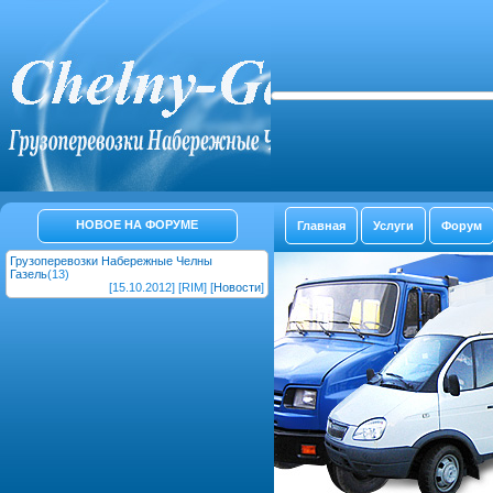
НОВОЕ НА ФОРУМЕ
Главная
Услуги
Форум
Грузоперевозки Набережные Челны
Газель
(13)
[15.10.2012] [RIM] [
Новости
]