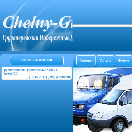
НОВОЕ НА ФОРУМЕ
Главная
Услуги
Форум
Грузоперевозки Набережные Челны
Газель
(13)
[15.10.2012] [RIM] [
Новости
]