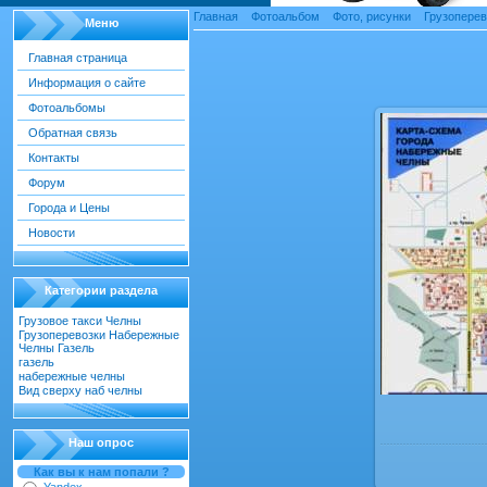
Главная
»
Фотоальбом
»
Фото, рисунки
»
Грузопере
Меню
Главная страница
Информация о сайте
карта челны
Фотоальбомы
Обратная связь
Контакты
Форум
Города и Цены
Новости
Категории раздела
Грузовое такси Челны
[22]
Грузоперевозки Набережные
Челны Газель
[55]
газель
[18]
набережные челны
[52]
Вид сверху наб челны
[30]
Наш опрос
Как вы к нам попали ?