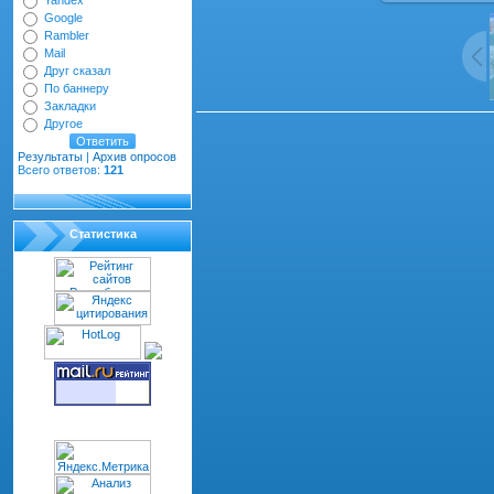
Yandex
Google
Rambler
Mail
Друг сказал
По баннеру
Закладки
Другое
Всего комментариев
:
0
Результаты
|
Архив опросов
dth="100%" cellspacing="1" cellpadding="2" class="co
Всего ответов:
121
Статистика