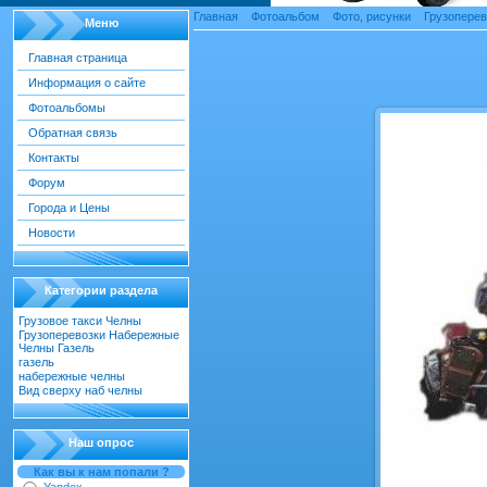
Главная
»
Фотоальбом
»
Фото, рисунки
»
Грузопере
Меню
Главная страница
Информация о сайте
авто_транспорт
Фотоальбомы
Обратная связь
Контакты
Форум
Города и Цены
Новости
Категории раздела
Грузовое такси Челны
[22]
Грузоперевозки Набережные
Челны Газель
[55]
газель
[18]
набережные челны
[52]
Вид сверху наб челны
[30]
Наш опрос
Как вы к нам попали ?