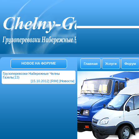
НОВОЕ НА ФОРУМЕ
Главная
Услуги
Форум
Грузоперевозки Набережные Челны
Газель
(13)
[15.10.2012] [RIM] [
Новости
]