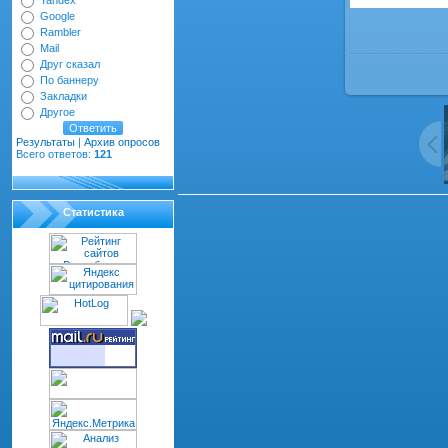
Yandex
Google
Rambler
Mail
Друг сказал
По баннеру
Закладки
Другое
Результаты
|
Архив опросов
Всего ответов:
121
Статистика
Всего комментариев
:
0
dth="100%" cellspacing="1" cellpadding="2" class="co