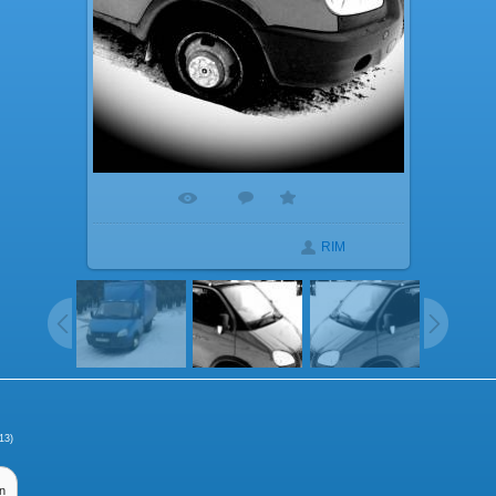
685
1
5.0
В реальном размере
720x1280
/ 247.2Kb
Добавлено
15.01.2013
RIM
:
1
Порядок вывода комментариев
13)