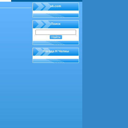
vk.com
Поиск
Погода Н Челны