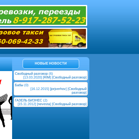
НОВЫЕ НОВОСТИ
Свободный разговор
(6)
[13.03.2020] [
RIM
] [
Свободный разговор
]
Бабы
(0)
[16.12.2015] [
jorjverhov
] [
Свободный
разговор
]
ГАЗЕЛЬ БИЗНЕС
(2)
[15.11.2012] [
nevesta
] [
Свободный разговор
]