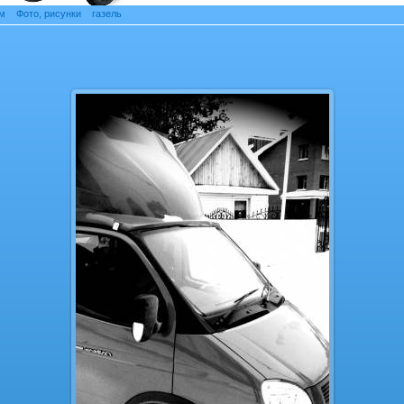
м
»
Фото, рисунки
»
газель
» Фотография газель
Фотография газель