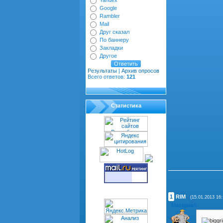
Yandex
Google
Rambler
Mail
Друг сказал
По баннеру
Закладки
Другое
Результаты
|
Архив опросов
Всего ответов:
121
Статистика
Всего комментариев
1
RIM
(15.01.2013 16:
[
Материал
]