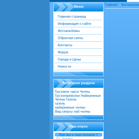
Главная
»
Фотоальбо
Меню
Главная страница
Информация о сайте
Фотография газель
Фотоальбомы
Обратная связь
Контакты
Форум
Города и Цены
Новости
Категории раздела
Грузовое такси Челны
[22]
Грузоперевозки Набережные
Челны Газель
[55]
газель
[18]
набережные челны
[52]
Вид сверху наб челны
[30]
Наш опрос
Как вы к нам попали ?