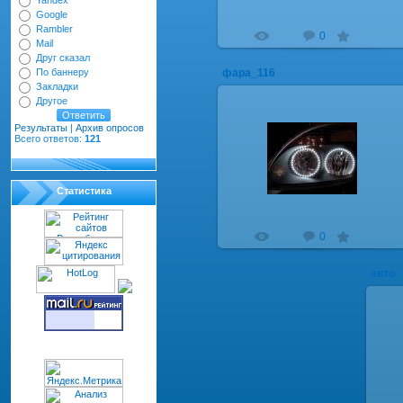
Yandex
Google
Rambler
520
0
0.0
Mail
Друг сказал
По баннеру
фара_116
Закладки
Другое
Результаты
|
Архив опросов
Всего ответов:
121
15.10.2012
фара_116
RIM
Статистика
772
0
5.0
авто