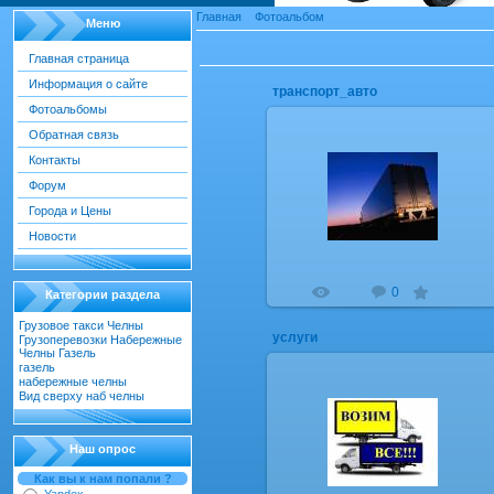
Главная
»
Фотоальбом
» Фото, рисунки
Меню
Фотографий в разделе
:
55
Главная страница
Информация о сайте
транспорт_авто
Фотоальбомы
Обратная связь
Контакты
15.10.2012
Форум
транспорт_авто
Города и Цены
RIM
Новости
549
0
0.0
Категории раздела
Грузовое такси Челны
[22]
услуги
Грузоперевозки Набережные
Челны Газель
[55]
газель
[18]
набережные челны
[52]
Вид сверху наб челны
[30]
15.10.2012
услуги
Наш опрос
RIM
Как вы к нам попали ?